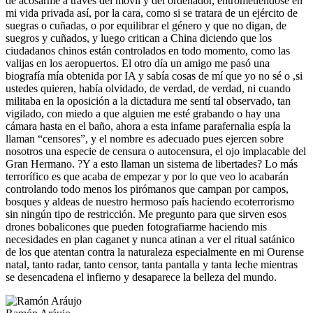
de acosarme a través del móvil y del ordenador, entrometiéndose en
mi vida privada así, por la cara, como si se tratara de un ejército de
suegras o cuñadas, o por equilibrar el género y que no digan, de
suegros y cuñados, y luego critican a China diciendo que los
ciudadanos chinos están controlados en todo momento, como las
valijas en los aeropuertos. El otro día un amigo me pasó una
biografía mía obtenida por IA y sabía cosas de mí que yo no sé o ,si
ustedes quieren, había olvidado, de verdad, de verdad, ni cuando
militaba en la oposición a la dictadura me sentí tal observado, tan
vigilado, con miedo a que alguien me esté grabando o hay una
cámara hasta en el baño, ahora a esta infame parafernalia espía la
llaman “censores”, y el nombre es adecuado pues ejercen sobre
nosotros una especie de censura o autocensura, el ojo implacable del
Gran Hermano. ?Y a esto llaman un sistema de libertades? Lo más
terrorífico es que acaba de empezar y por lo que veo lo acabarán
controlando todo menos los pirómanos que campan por campos,
bosques y aldeas de nuestro hermoso país haciendo ecoterrorismo
sin ningún tipo de restricción. Me pregunto para que sirven esos
drones bobalicones que pueden fotografiarme haciendo mis
necesidades en plan caganet y nunca atinan a ver el ritual satánico
de los que atentan contra la naturaleza especialmente en mi Ourense
natal, tanto radar, tanto censor, tanta pantalla y tanta leche mientras
se desencadena el infierno y desaparece la belleza del mundo.