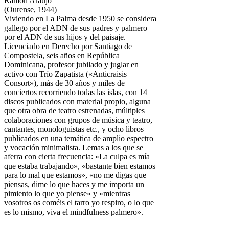
Ramón Aráujo
(Ourense, 1944)
Viviendo en La Palma desde 1950 se considera
gallego por el ADN de sus padres y palmero
por el ADN de sus hijos y del paisaje.
Licenciado en Derecho por Santiago de
Compostela, seis años en República
Dominicana, profesor jubilado y juglar en
activo con Trío Zapatista («Anticraisis
Consort»), más de 30 años y miles de
conciertos recorriendo todas las islas, con 14
discos publicados con material propio, alguna
que otra obra de teatro estrenadas, múltiples
colaboraciones con grupos de música y teatro,
cantantes, monologuistas etc., y ocho libros
publicados en una temática de amplio espectro
y vocación minimalista. Lemas a los que se
aferra con cierta frecuencia: «La culpa es mía
que estaba trabajando», «bastante bien estamos
para lo mal que estamos», «no me digas que
piensas, dime lo que haces y me importa un
pimiento lo que yo piense» y «mientras
vosotros os coméis el tarro yo respiro, o lo que
es lo mismo, viva el mindfulness palmero».